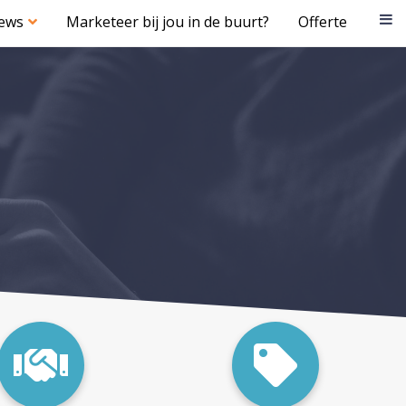
iews
Marketeer bij jou in de buurt?
Offerte