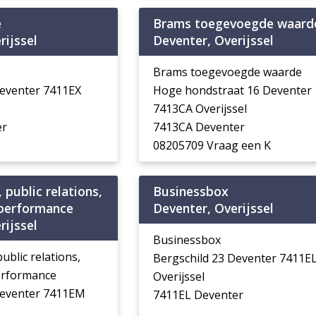
e
Brams toegevoegde waard
rijssel
Deventer, Overijssel
Brams toegevoegde waarde
eventer 7411EX
Hoge hondstraat 16 Deventer
7413CA Overijssel
er
7413CA Deventer
08205709 Vraag een K
public relations,
Businessbox
performance
Deventer, Overijssel
rijssel
Businessbox
blic relations,
Bergschild 23 Deventer 7411E
erformance
Overijssel
Deventer 7411EM
7411EL Deventer