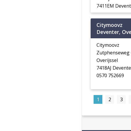
7411EM Devent
Citymoovz
Deventer, Ove
Citymoovz
Zutphenseweg 
Overijssel
7418AJ Devente
0570 752669
1
2
3