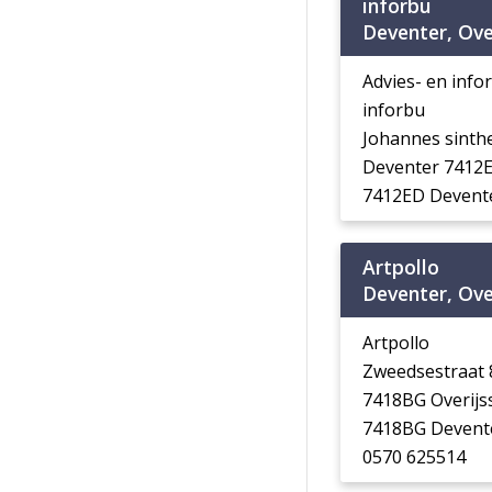
inforbu
Deventer, Ove
Advies- en inf
inforbu
Johannes sinth
Deventer 7412E
7412ED Devent
Artpollo
Deventer, Ove
Artpollo
Zweedsestraat 
7418BG Overijs
7418BG Devent
0570 625514