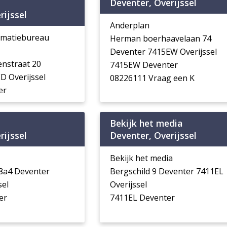
Deventer, Overijssel
rijssel
Anderplan
ormatiebureau
Herman boerhaavelaan 74
Deventer 7415EW Overijssel
enstraat 20
7415EW Deventer
D Overijssel
08226111 Vraag een K
er
Bekijk het media
rijssel
Deventer, Overijssel
Bekijk het media
8a4 Deventer
Bergschild 9 Deventer 7411EL
sel
Overijssel
er
7411EL Deventer