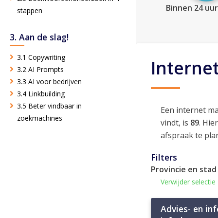
Binnen 24 uur
stappen
3. Aan de slag!
3.1 Copywriting
Interne
3.2 AI Prompts
3.3 AI voor bedrijven
3.4 Linkbuilding
3.5 Beter vindbaar in
Een internet m
zoekmachines
vindt, is
89
. Hie
afspraak te pla
Filters
Provincie en stad
Verwijder selectie
Advies- en in