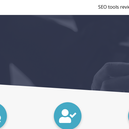
SEO tools rev