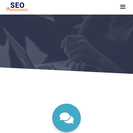
SEO tools reviews
Marketeer bij jou in de buurt?
Offerte
1. Seo voor beginners +
2. Onderzoeken +
3. Aan de slag! +