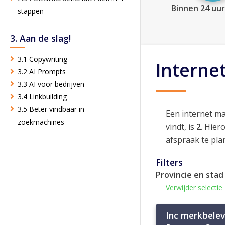
Binnen 24 uur
stappen
3. Aan de slag!
3.1 Copywriting
Interne
3.2 AI Prompts
3.3 AI voor bedrijven
3.4 Linkbuilding
3.5 Beter vindbaar in
Een internet m
zoekmachines
vindt, is
2
. Hier
afspraak te pla
Filters
Provincie en stad
Verwijder selectie
Inc merkbelev