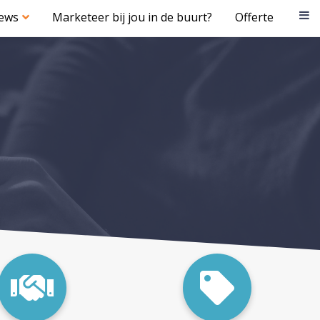
iews
Marketeer bij jou in de buurt?
Offerte