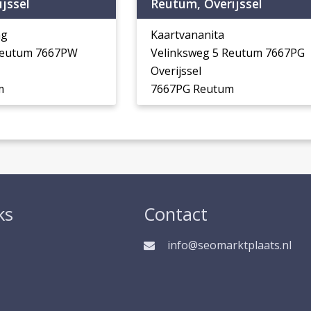
jssel
Reutum, Overijssel
ng
Kaartvananita
 Reutum 7667PW
Velinksweg 5 Reutum 7667PG
Overijssel
m
7667PG Reutum
ks
Contact
info@seomarktplaats.nl