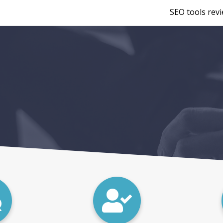
SEO tools rev