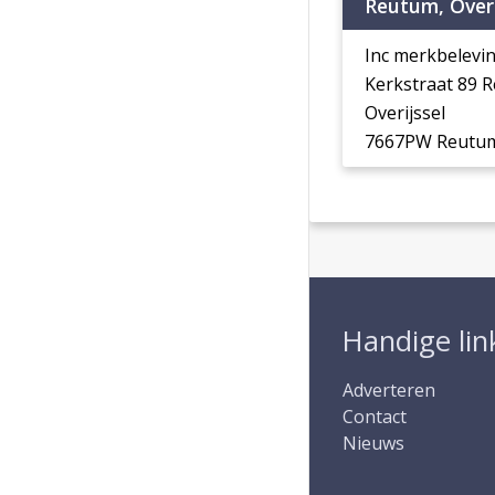
Reutum, Overi
Inc merkbelevi
Kerkstraat 89
Overijssel
7667PW Reutu
Handige lin
Adverteren
Contact
Nieuws