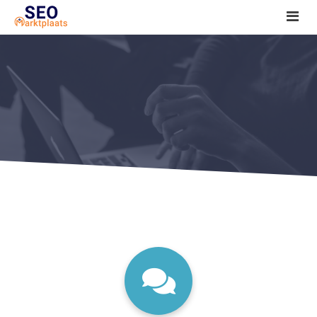
SEO tools reviews
Marketeer bij jou in de buurt?
Offerte
1. Seo voor beginners +
2. Onderzoeken +
3. Aan de slag! +