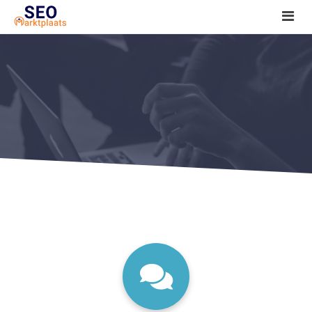
SEO tools reviews
Marketeer bij jou in de buurt?
Offerte
1. Seo voor beginners +
2. Onderzoeken +
3. Aan de slag! +