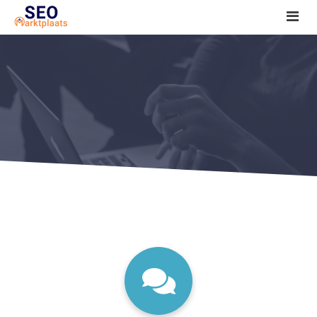
SEO tools reviews
Marketeer bij jou in de buurt?
Offerte
1. Seo voor beginners +
2. Onderzoeken +
3. Aan de slag! +