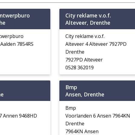
ontwerpburo
City reklame v.o.f.
he
Alteveer, Drenthe
ntwerpburo
City reklame v.o.f.
0 Aalden 7854RS
Alteveer 4 Alteveer 7927PD
Drenthe
7927PD Alteveer
0528 362019
Bmp
he
Ansen, Drenthe
Bmp
17 Annen 9468HD
Voorlanden 6 Ansen 7964KN
Drenthe
7964KN Ansen