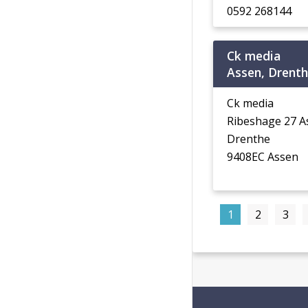
0592 268144
Ck media
Assen, Drent
Ck media
Ribeshage 27 A
Drenthe
9408EC Assen
1
2
3