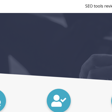
SEO tools rev