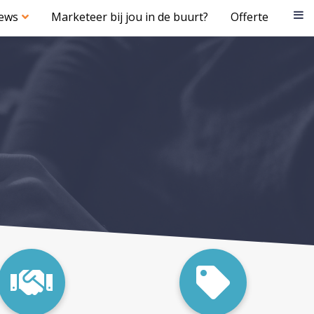
iews
Marketeer bij jou in de buurt?
Offerte