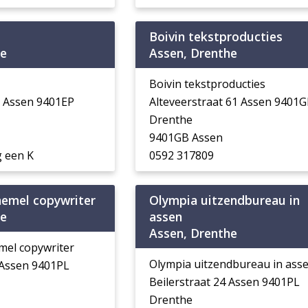
Boivin tekstproducties
he
Assen, Drenthe
Boivin tekstproducties
5 Assen 9401EP
Alteveerstraat 61 Assen 9401
Drenthe
9401GB Assen
 een K
0592 317809
hemel copywriter
Olympia uitzendbureau in
he
assen
Assen, Drenthe
mel copywriter
Olympia uitzendbureau in ass
 Assen 9401PL
Beilerstraat 24 Assen 9401PL
Drenthe