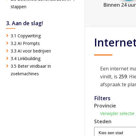
Binnen 24 uur
stappen
3. Aan de slag!
3.1 Copywriting
Interne
3.2 AI Prompts
3.3 AI voor bedrijven
3.4 Linkbuilding
3.5 Beter vindbaar in
Een internet m
zoekmachines
vindt, is
259
. H
afspraak te pla
Filters
Provincie
Verwijder selectie
Steden