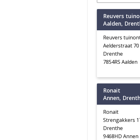
Reuvers tuin
Aalden, Drent
Reuvers tuino
Aelderstraat 7
Drenthe
7854RS Aalden
Ronait
Annen, Drent
Ronait
Strengakkers 
Drenthe
9468HD Annen