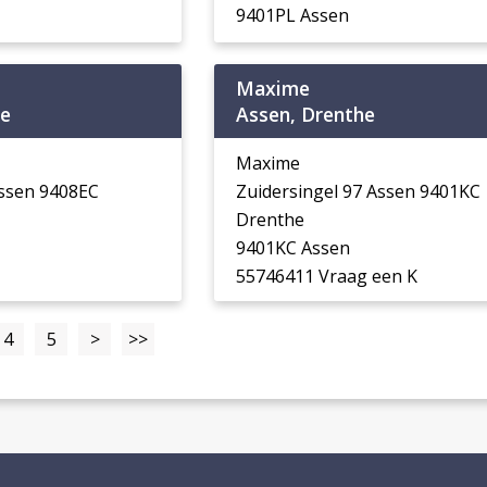
9401PL Assen
Maxime
he
Assen, Drenthe
Maxime
ssen 9408EC
Zuidersingel 97 Assen 9401KC
Drenthe
9401KC Assen
55746411 Vraag een K
4
5
>
>>