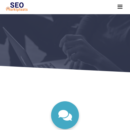
SEO tools reviews
Marketeer bij jou in de buurt?
Offerte
1. Seo voor beginners +
2. Onderzoeken +
3. Aan de slag! +