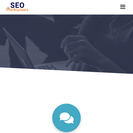
SEO tools reviews
Marketeer bij jou in de buurt?
Offerte
1. Seo voor beginners +
2. Onderzoeken +
3. Aan de slag! +