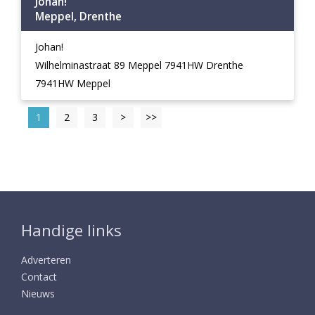
Johan!
Meppel, Drenthe
Johan!
Wilhelminastraat 89 Meppel 7941HW Drenthe
7941HW Meppel
1
2
3
>
>>
Handige links
Adverteren
Contact
Nieuws