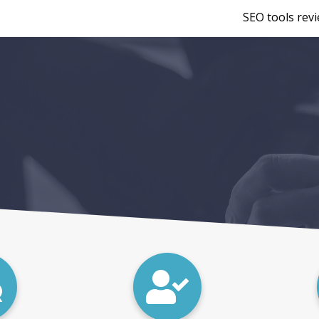
SEO tools rev