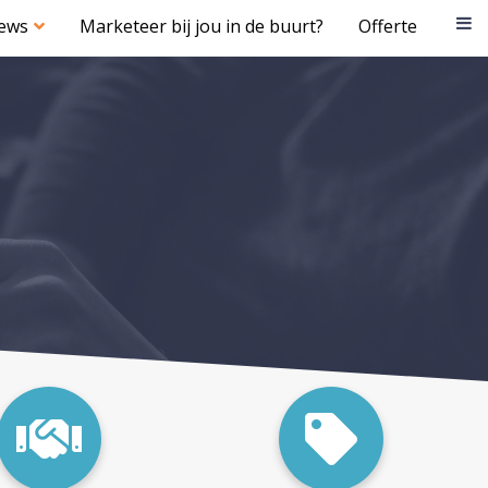
iews
Marketeer bij jou in de buurt?
Offerte