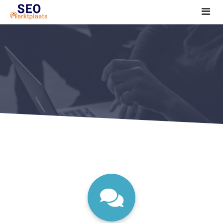
SEO tools reviews
Marketeer bij jou in de buurt?
Offerte
1. Seo voor beginners +
2. Onderzoeken +
3. Aan de slag! +