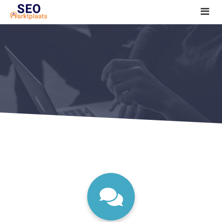
SEO tools reviews
Marketeer bij jou in de buurt?
Offerte
1. Seo voor beginners +
2. Onderzoeken +
3. Aan de slag! +