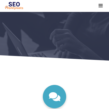
SEO tools reviews
Marketeer bij jou in de buurt?
Offerte
1. Seo voor beginners +
2. Onderzoeken +
3. Aan de slag! +