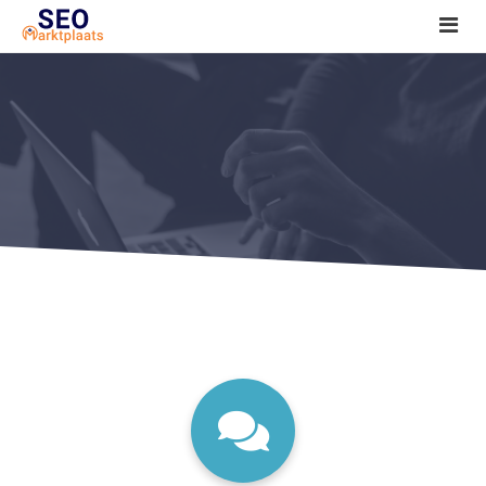
SEO tools reviews
Marketeer bij jou in de buurt?
Offerte
1. Seo voor beginners +
2. Onderzoeken +
3. Aan de slag! +