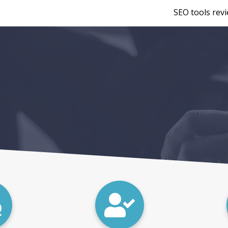
SEO tools rev