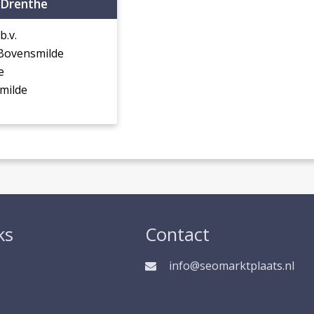
 Drenthe
.v.
Bovensmilde
e
milde
ks
Contact
info@seomarktplaats.nl