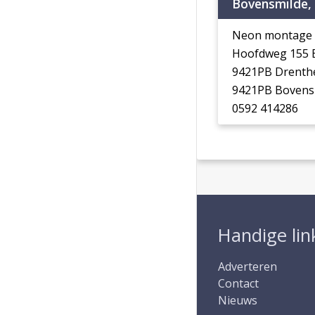
Bovensmilde,
Neon montage b
Hoofdweg 155 
9421PB Drenth
9421PB Bovens
0592 414286
Handige lin
Adverteren
Contact
Nieuws