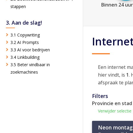
Binnen 24 uur
stappen
3. Aan de slag!
3.1 Copywriting
Interne
3.2 AI Prompts
3.3 AI voor bedrijven
3.4 Linkbuilding
3.5 Beter vindbaar in
Een internet m
zoekmachines
hier vindt, is
1
.
afspraak te pla
Filters
Provincie en stad
Verwijder selectie
Neon montage