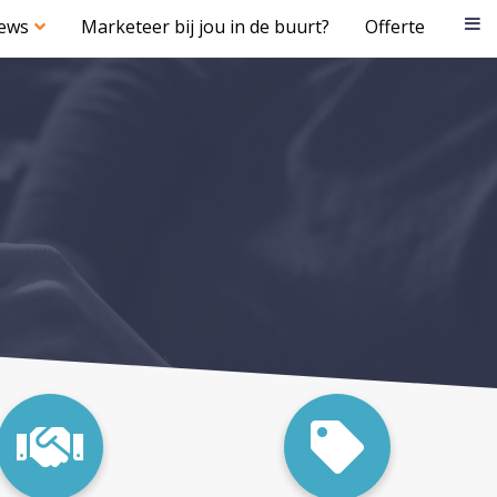
iews
Marketeer bij jou in de buurt?
Offerte