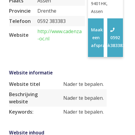
Plaats
Assen
9401HK,
Provincie
Drenthe
Assen
Telefoon
0592 383383
Maak
http://www.cadenza
Website
een
0592
-oc.nl
afspraak
383383
Website informatie
Website titel
Nader te bepalen.
Beschrijving
Nader te bepalen.
website
Keywords:
Nader te bepalen.
Website inhoud