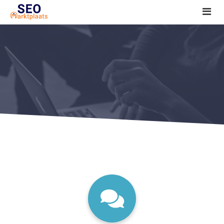
SEO tools reviews
Marketeer bij jou in de buurt?
Offerte
1. Seo voor beginners +
2. Onderzoeken +
3. Aan de slag! +