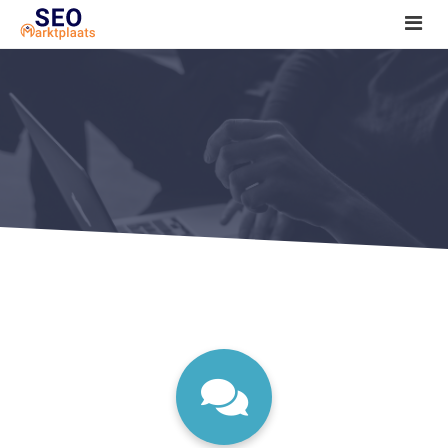
SEO tools reviews
Marketeer bij jou in de buurt?
Offerte
1. Seo voor beginners +
2. Onderzoeken +
3. Aan de slag! +