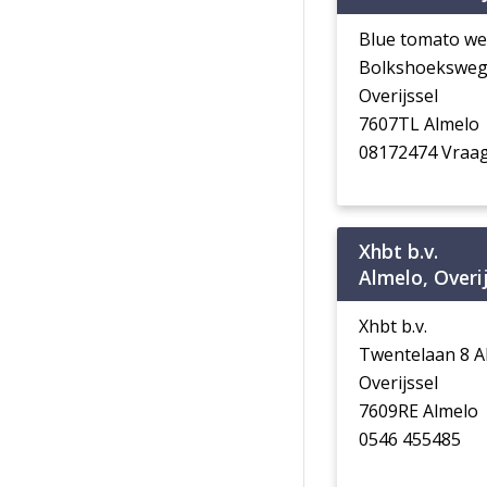
Blue tomato w
Bolkshoeksweg
Overijssel
7607TL Almelo
08172474 Vraag
Xhbt b.v.
Almelo, Overi
Xhbt b.v.
Twentelaan 8 A
Overijssel
7609RE Almelo
0546 455485