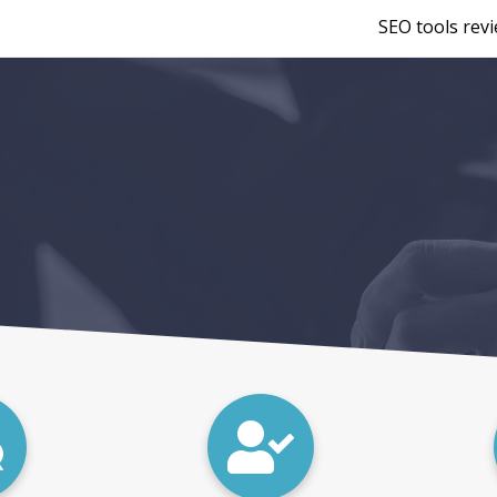
SEO tools rev