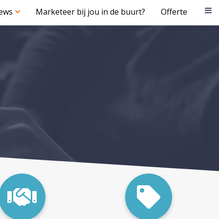
iews
Marketeer bij jou in de buurt?
Offerte