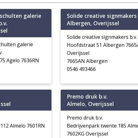
schulten galerie
Solide creative signmakers 
b.v.
Albergen, Overijssel
sel
Solide creative signmakers b.v.
hulten galerie
Hoofdstraat 51 Albergen 766
v.
Overijssel
 75 Agelo 7636RN
7665AN Albergen
0546 493466
Premo druk b.v.
jssel
Almelo, Overijssel
Premo druk b.v.
 112 Almelo 7601RN
Bedrijvenpark twente 185 Alm
7602KG Overijssel