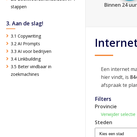
Binnen 24 uur
stappen
3. Aan de slag!
3.1 Copywriting
Interne
3.2 AI Prompts
3.3 AI voor bedrijven
3.4 Linkbuilding
3.5 Beter vindbaar in
Een internet ma
zoekmachines
hier vindt, is
84
afspraak te pla
Filters
Provincie
Verwijder selectie
Steden