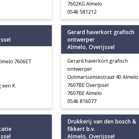
7602KG Almelo
0546 581212
Gerard haverkort grafisch
jssel
ontwerper
Almelo, Overijssel
Gerard haverkort grafisch
Almelo 7606ET
ontwerper
Ootmarsumsestraat 40 Almelo
7607BE Overijssel
 een K
7607BE Almelo
0546 816077
Drukkerij van den bosch &
atie
fikkert b.v.
jssel
Almelo, Overijssel