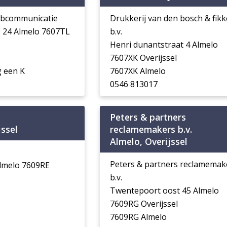
ebcommunicatie
Drukkerij van den bosch & fikk
 24 Almelo 7607TL
b.v.
Henri dunantstraat 4 Almelo
7607XK Overijssel
 een K
7607XK Almelo
0546 813017
Peters & partners
jssel
reclamemakers b.v.
Almelo, Overijssel
Peters & partners reclamemak
lmelo 7609RE
b.v.
Twentepoort oost 45 Almelo
7609RG Overijssel
7609RG Almelo