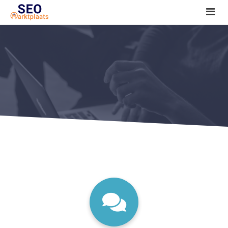
SEO tools reviews
Marketeer bij jou in de buurt?
Offerte
1. Seo voor beginners +
2. Onderzoeken +
3. Aan de slag! +