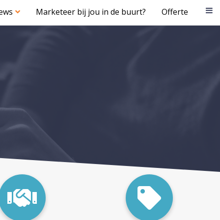
iews
Marketeer bij jou in de buurt?
Offerte