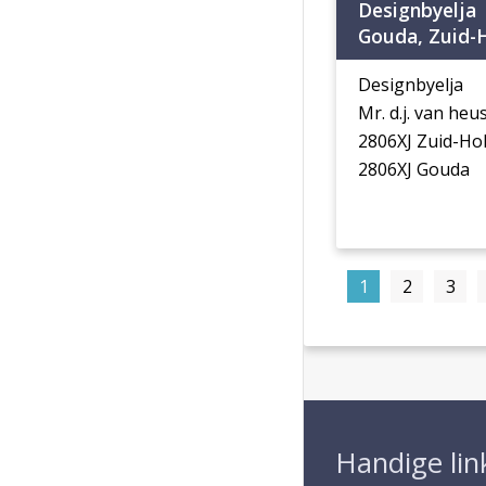
Designbyelja
Gouda, Zuid-
Designbyelja
Mr. d.j. van he
2806XJ Zuid-Ho
2806XJ Gouda
1
2
3
Handige lin