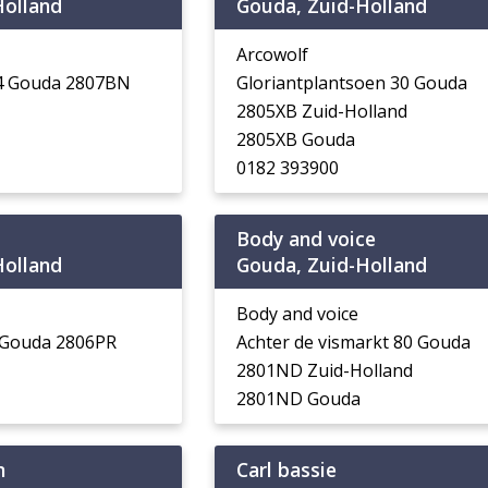
Holland
Gouda, Zuid-Holland
Arcowolf
34 Gouda 2807BN
Gloriantplantsoen 30 Gouda
2805XB Zuid-Holland
2805XB Gouda
0182 393900
Body and voice
Holland
Gouda, Zuid-Holland
Body and voice
 Gouda 2806PR
Achter de vismarkt 80 Gouda
2801ND Zuid-Holland
2801ND Gouda
n
Carl bassie