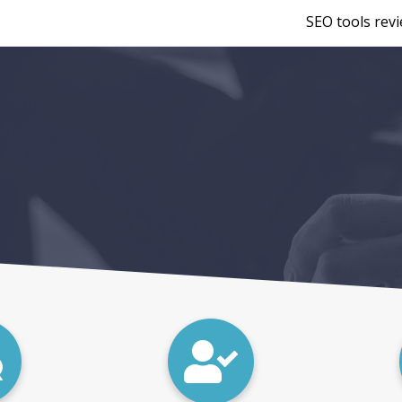
SEO tools rev