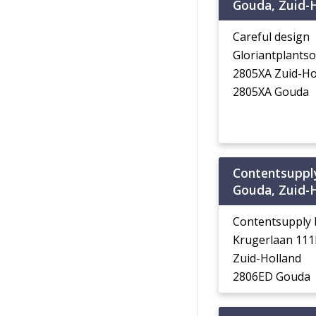
Gouda, Zuid-
Careful design
Gloriantplants
2805XA Zuid-Ho
2805XA Gouda
Contentsupply
Gouda, Zuid-
Contentsupply b
Krugerlaan 111
Zuid-Holland
2806ED Gouda