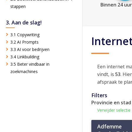
Binnen 24 uur
stappen
3. Aan de slag!
3.1 Copywriting
Interne
3.2 AI Prompts
3.3 AI voor bedrijven
3.4 Linkbuilding
3.5 Beter vindbaar in
Een internet m
zoekmachines
vindt, is
53
. Hie
afspraak te pla
Filters
Provincie en stad
Verwijder selectie
Adfemme