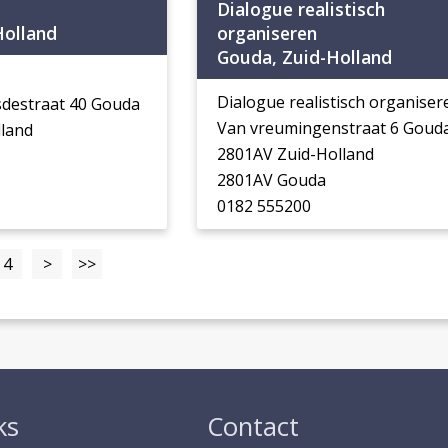
Dialogue realistisch
Holland
organiseren
Gouda, Zuid-Holland
Dialogue realistisch organiser
usdestraat 40 Gouda
Van vreumingenstraat 6 Goud
lland
2801AV Zuid-Holland
2801AV Gouda
0182 555200
4
>
>>
ks
Contact