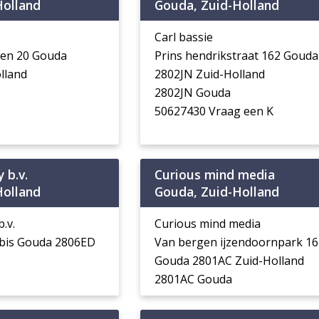
Holland
Gouda, Zuid-Holland
Carl bassie
oen 20 Gouda
Prins hendrikstraat 162 Gouda
lland
2802JN Zuid-Holland
2802JN Gouda
50627430 Vraag een K
 b.v.
Curious mind media
Holland
Gouda, Zuid-Holland
.v.
Curious mind media
bis Gouda 2806ED
Van bergen ijzendoornpark 16
Gouda 2801AC Zuid-Holland
2801AC Gouda