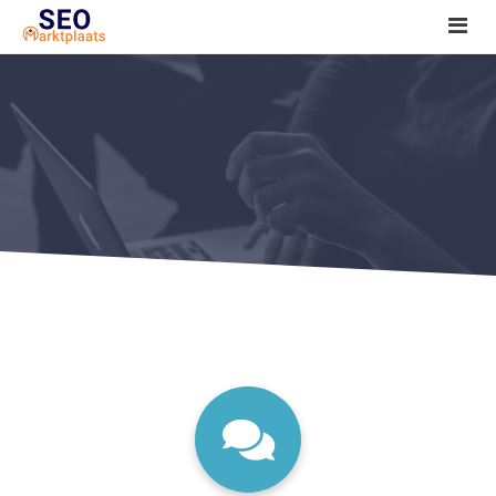
SEO tools reviews
Marketeer bij jou in de buurt?
Offerte
1. Seo voor beginners +
2. Onderzoeken +
3. Aan de slag! +