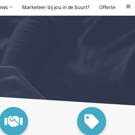
iews
Marketeer bij jou in de buurt?
Offerte