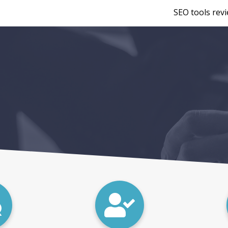
SEO tools rev