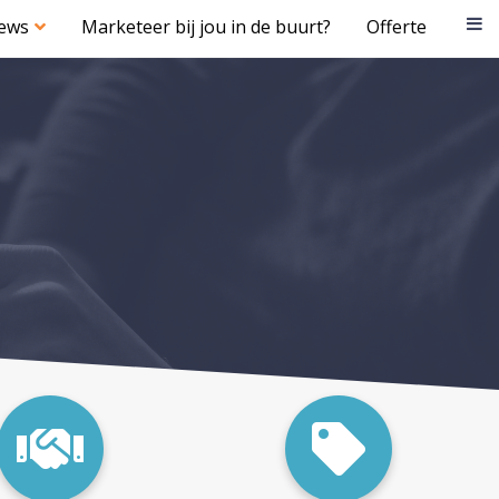
iews
Marketeer bij jou in de buurt?
Offerte