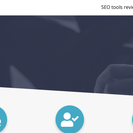
SEO tools rev