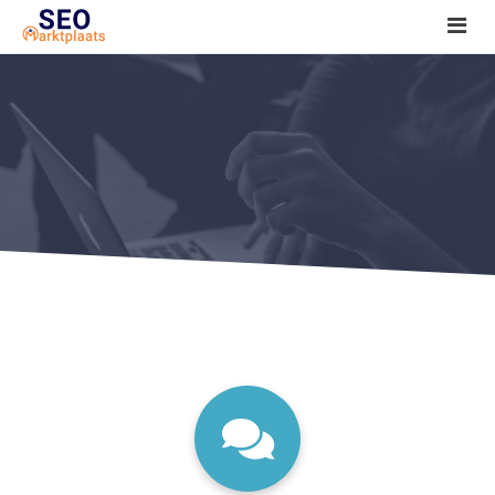
SEO tools reviews
Marketeer bij jou in de buurt?
Offerte
1. Seo voor beginners +
2. Onderzoeken +
3. Aan de slag! +