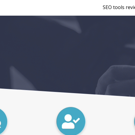
SEO tools rev