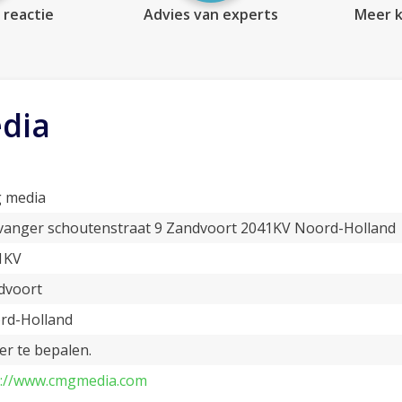
 reactie
Advies van experts
Meer k
dia
 media
vanger schoutenstraat 9 Zandvoort 2041KV Noord-Holland
1KV
dvoort
rd-Holland
r te bepalen.
p://www.cmgmedia.com