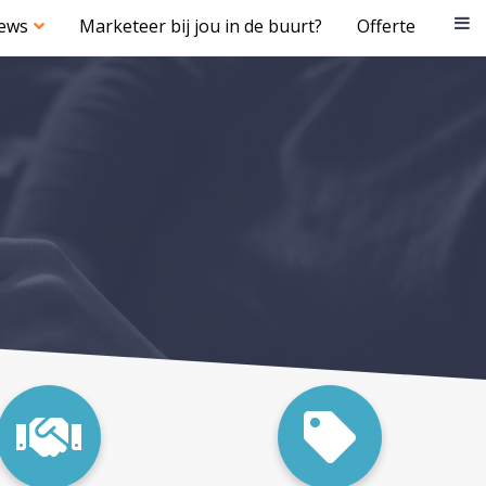
iews
Marketeer bij jou in de buurt?
Offerte