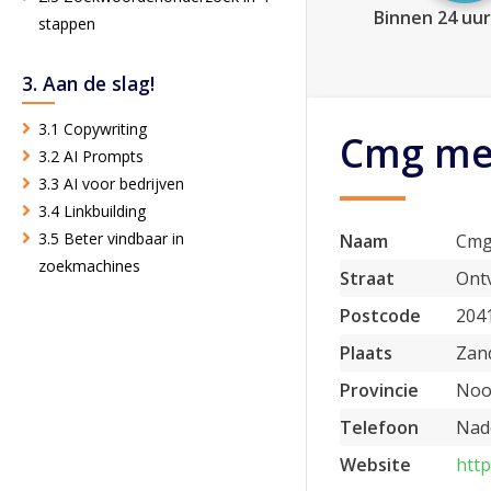
Binnen 24 uur
stappen
3. Aan de slag!
3.1 Copywriting
Cmg me
3.2 AI Prompts
3.3 AI voor bedrijven
3.4 Linkbuilding
3.5 Beter vindbaar in
Naam
Cmg
zoekmachines
Straat
Ont
Postcode
204
Plaats
Zan
Provincie
Noo
Telefoon
Nade
Website
htt