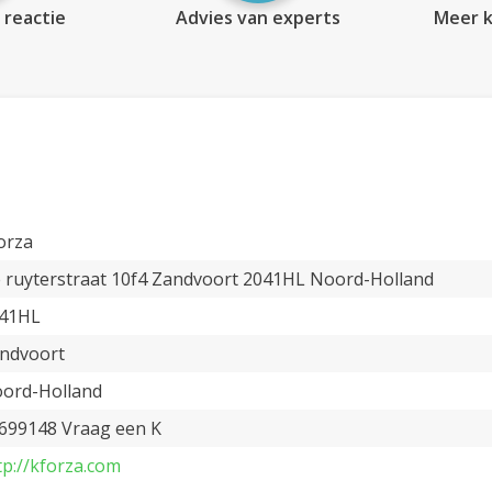
 reactie
Advies van experts
Meer k
orza
 ruyterstraat 10f4 Zandvoort 2041HL Noord-Holland
41HL
ndvoort
ord-Holland
699148 Vraag een K
tp://kforza.com