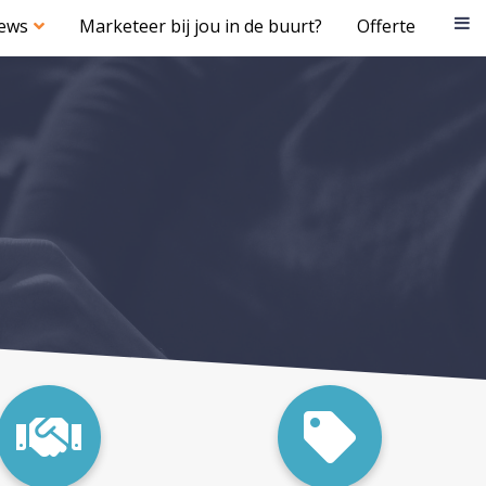
iews
Marketeer bij jou in de buurt?
Offerte