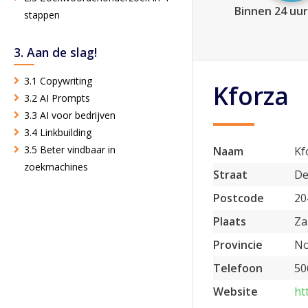
Binnen 24 uur
stappen
3. Aan de slag!
3.1 Copywriting
Kforza
3.2 AI Prompts
3.3 AI voor bedrijven
3.4 Linkbuilding
3.5 Beter vindbaar in
Naam
Kf
zoekmachines
Straat
De
Postcode
20
Plaats
Za
Provincie
No
Telefoon
50
Website
ht