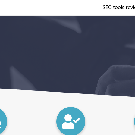
SEO tools rev