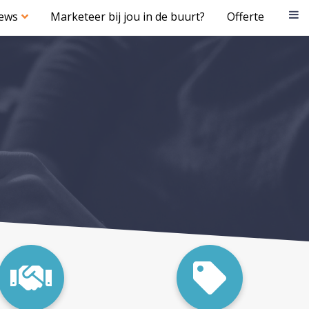
iews
Marketeer bij jou in de buurt?
Offerte