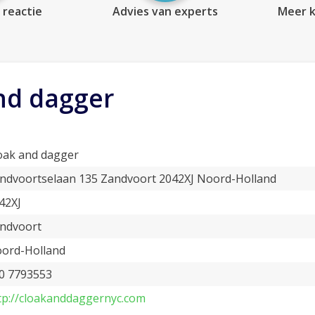
 reactie
Advies van experts
Meer k
nd dagger
oak and dagger
ndvoortselaan 135 Zandvoort 2042XJ Noord-Holland
42XJ
ndvoort
ord-Holland
0 7793553
tp://cloakanddaggernyc.com