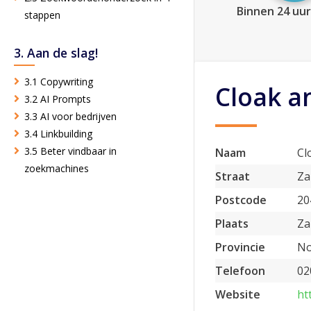
Binnen 24 uur
stappen
3. Aan de slag!
3.1 Copywriting
Cloak a
3.2 AI Prompts
3.3 AI voor bedrijven
3.4 Linkbuilding
3.5 Beter vindbaar in
Naam
Cl
zoekmachines
Straat
Za
Postcode
20
Plaats
Za
Provincie
No
Telefoon
02
Website
ht