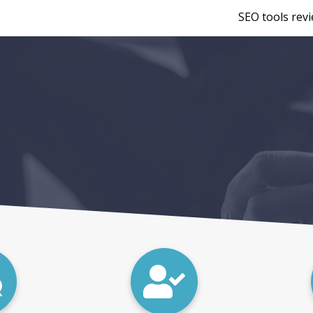
SEO tools rev