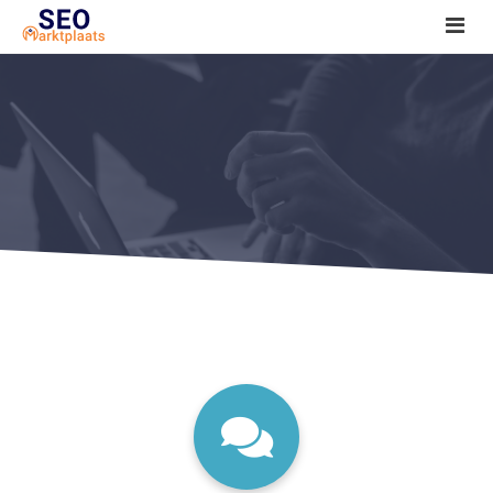
SEO tools reviews
Marketeer bij jou in de buurt?
Offerte
1. Seo voor beginners +
2. Onderzoeken +
3. Aan de slag! +