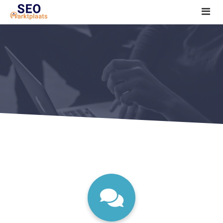
SEO tools reviews
Marketeer bij jou in de buurt?
Offerte
1. Seo voor beginners +
2. Onderzoeken +
3. Aan de slag! +