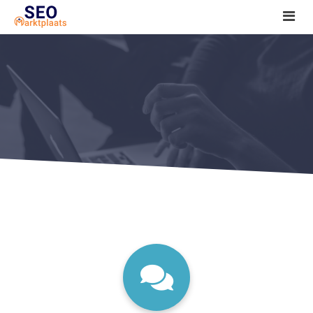
SEO tools reviews
Marketeer bij jou in de buurt?
Offerte
1. Seo voor beginners +
2. Onderzoeken +
3. Aan de slag! +