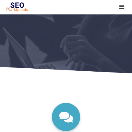
SEO tools reviews
Marketeer bij jou in de buurt?
Offerte
1. Seo voor beginners +
2. Onderzoeken +
3. Aan de slag! +