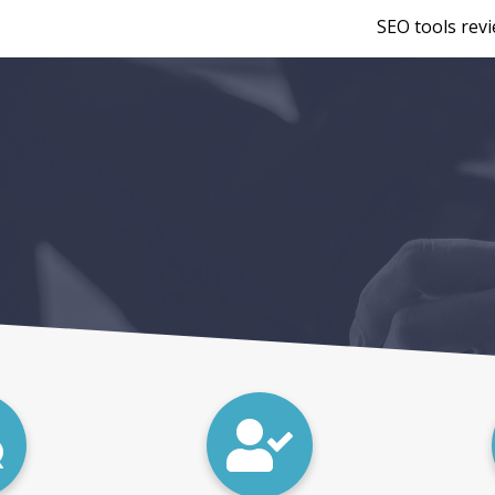
SEO tools rev