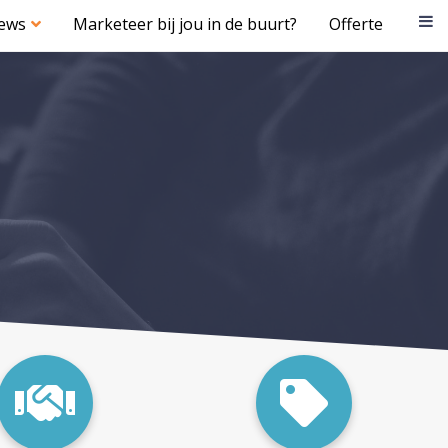
iews
Marketeer bij jou in de buurt?
Offerte