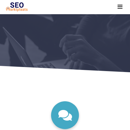
SEO tools reviews
Marketeer bij jou in de buurt?
Offerte
1. Seo voor beginners +
2. Onderzoeken +
3. Aan de slag! +