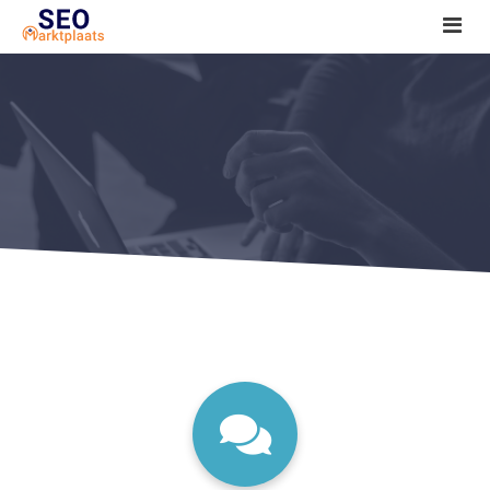
SEO tools reviews
Marketeer bij jou in de buurt?
Offerte
1. Seo voor beginners +
2. Onderzoeken +
3. Aan de slag! +