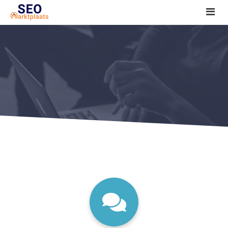
SEO tools reviews
Marketeer bij jou in de buurt?
Offerte
1. Seo voor beginners +
2. Onderzoeken +
3. Aan de slag! +