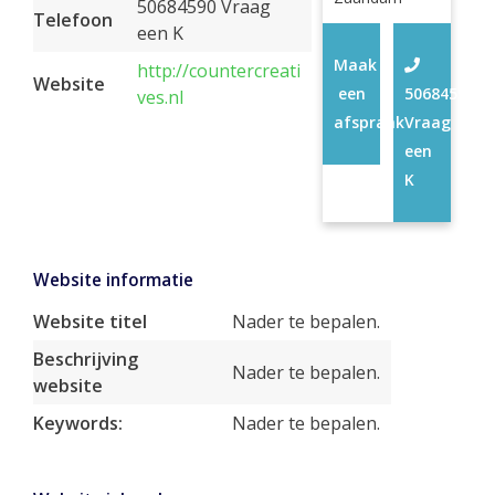
50684590 Vraag
Telefoon
een K
Maak
http://countercreati
Website
een
50684590
ves.nl
afspraak
Vraag
een
K
Website informatie
Website titel
Nader te bepalen.
Beschrijving
Nader te bepalen.
website
Keywords:
Nader te bepalen.