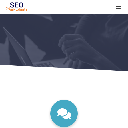
SEO tools reviews
Marketeer bij jou in de buurt?
Offerte
1. Seo voor beginners +
2. Onderzoeken +
3. Aan de slag! +