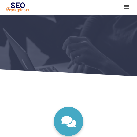
SEO tools reviews
Marketeer bij jou in de buurt?
Offerte
1. Seo voor beginners +
2. Onderzoeken +
3. Aan de slag! +