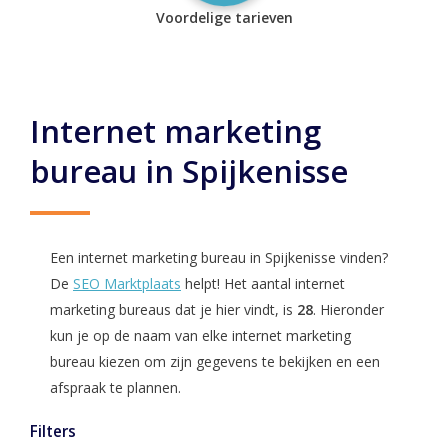
Voordelige tarieven
Internet marketing
bureau in Spijkenisse
Een internet marketing bureau in Spijkenisse vinden?
De
SEO Marktplaats
helpt! Het aantal internet
marketing bureaus dat je hier vindt, is
28
. Hieronder
kun je op de naam van elke internet marketing
bureau kiezen om zijn gegevens te bekijken en een
afspraak te plannen.
Filters