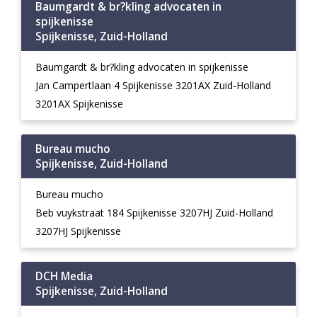
Baumgardt & br?kling advocaten in
spijkenisse
Spijkenisse, Zuid-Holland
Baumgardt & br?kling advocaten in spijkenisse
Jan Campertlaan 4 Spijkenisse 3201AX Zuid-Holland
3201AX Spijkenisse
Bureau mucho
Spijkenisse, Zuid-Holland
Bureau mucho
Beb vuykstraat 184 Spijkenisse 3207HJ Zuid-Holland
3207HJ Spijkenisse
DCH Media
Spijkenisse, Zuid-Holland