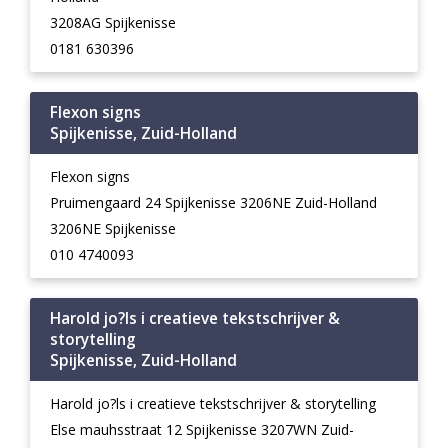
3208AG Spijkenisse
0181 630396
Flexon signs
Spijkenisse, Zuid-Holland
Flexon signs
Pruimengaard 24 Spijkenisse 3206NE Zuid-Holland
3206NE Spijkenisse
010 4740093
Harold jo?ls i creatieve tekstschrijver &
storytelling
Spijkenisse, Zuid-Holland
Harold jo?ls i creatieve tekstschrijver & storytelling
Else mauhsstraat 12 Spijkenisse 3207WN Zuid-