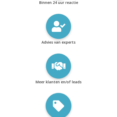
Binnen 24 uur reactie
Advies van experts
Meer klanten en/of leads