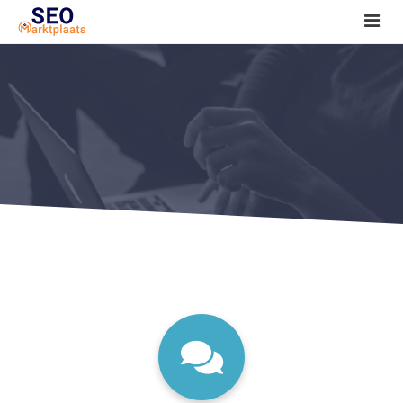
SEO tools reviews
Marketeer bij jou in de buurt?
Offerte
1. Seo voor beginners +
2. Onderzoeken +
3. Aan de slag! +