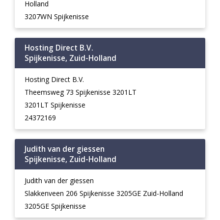
Holland
3207WN Spijkenisse
Hosting Direct B.V.
Spijkenisse, Zuid-Holland
Hosting Direct B.V.
Theemsweg 73 Spijkenisse 3201LT
3201LT Spijkenisse
24372169
Judith van der giessen
Spijkenisse, Zuid-Holland
Judith van der giessen
Slakkenveen 206 Spijkenisse 3205GE Zuid-Holland
3205GE Spijkenisse