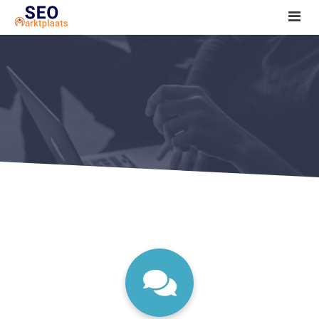
SEO tools reviews
Marketeer bij jou in de buurt?
Offerte
1. Seo voor beginners +
2. Onderzoeken +
3. Aan de slag! +