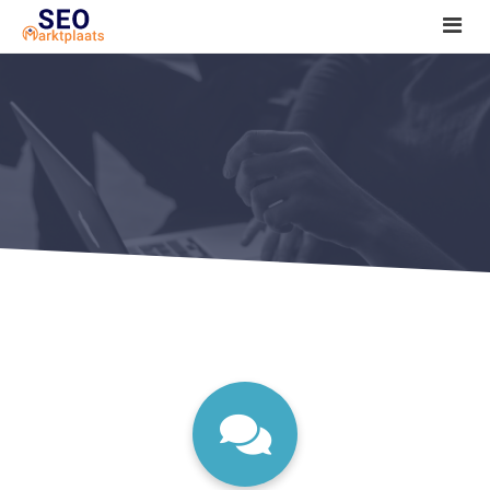
SEO tools reviews
Marketeer bij jou in de buurt?
Offerte
1. Seo voor beginners +
2. Onderzoeken +
3. Aan de slag! +