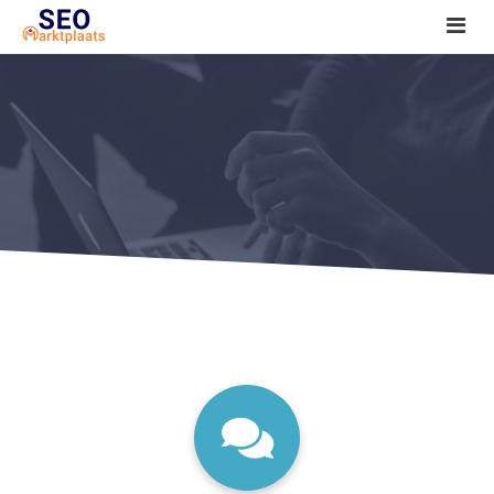
SEO tools reviews
Marketeer bij jou in de buurt?
Offerte
1. Seo voor beginners +
2. Onderzoeken +
3. Aan de slag! +