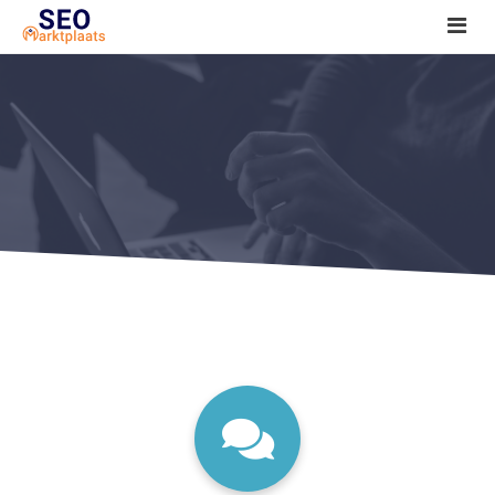
SEO tools reviews
Marketeer bij jou in de buurt?
Offerte
1. Seo voor beginners +
2. Onderzoeken +
3. Aan de slag! +