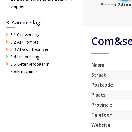
Binnen 24 uur
stappen
3. Aan de slag!
3.1 Copywriting
Com&sen
3.2 AI Prompts
3.3 AI voor bedrijven
3.4 Linkbuilding
3.5 Beter vindbaar in
Naam
zoekmachines
Straat
Postcode
Plaats
Provincie
Telefoon
Website