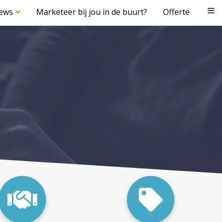
iews
Marketeer bij jou in de buurt?
Offerte