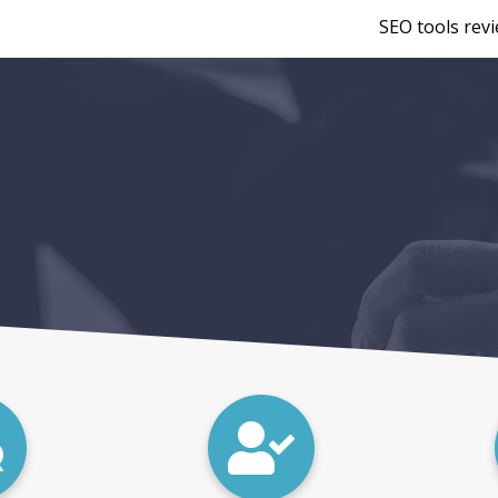
SEO tools rev