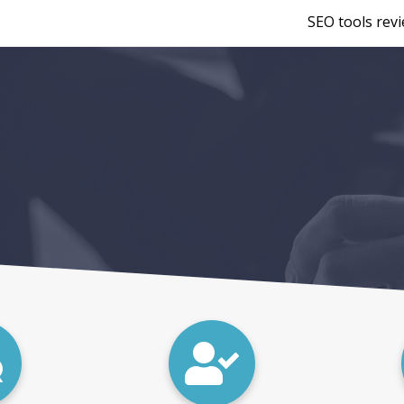
SEO tools rev