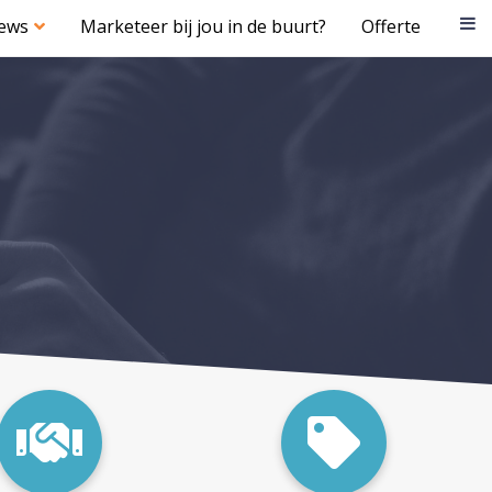
iews
Marketeer bij jou in de buurt?
Offerte