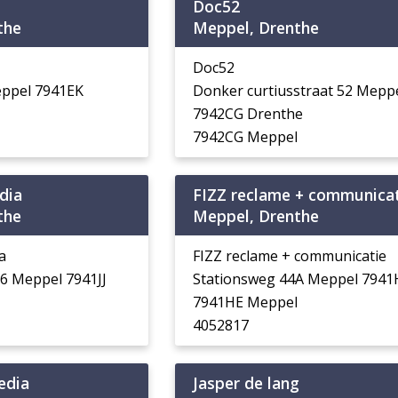
Doc52
the
Meppel, Drenthe
Doc52
eppel 7941EK
Donker curtiusstraat 52 Mepp
7942CG Drenthe
7942CG Meppel
dia
FIZZ reclame + communica
the
Meppel, Drenthe
a
FIZZ reclame + communicatie
6 Meppel 7941JJ
Stationsweg 44A Meppel 7941
7941HE Meppel
4052817
edia
Jasper de lang