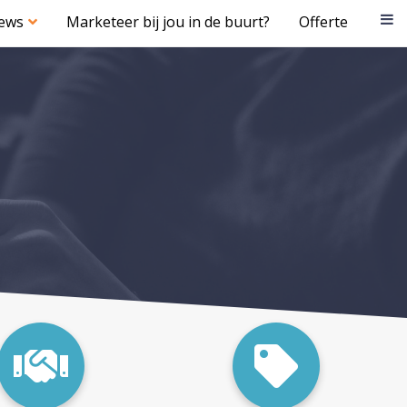
iews
Marketeer bij jou in de buurt?
Offerte