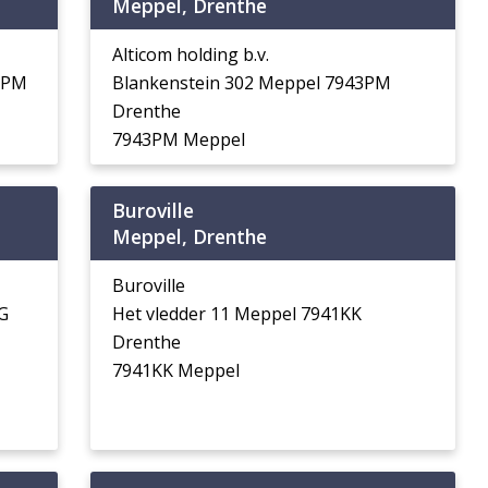
Meppel, Drenthe
Alticom holding b.v.
3PM
Blankenstein 302 Meppel 7943PM
Drenthe
7943PM Meppel
Buroville
Meppel, Drenthe
Buroville
G
Het vledder 11 Meppel 7941KK
Drenthe
7941KK Meppel