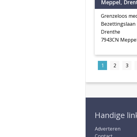
Meppel, Dren
Grenzeloos me
Bezettingslaan
Drenthe
7943CN Meppe
1
2
3
Handige lin
Adverteren
Contact