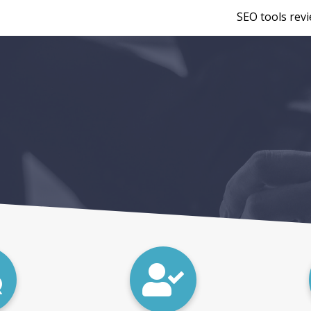
SEO tools rev