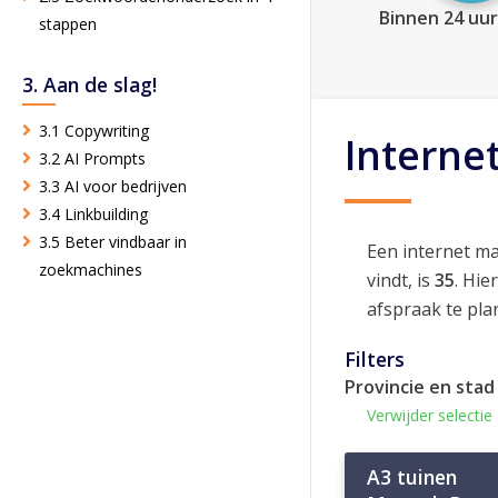
Binnen 24 uur
stappen
3. Aan de slag!
3.1 Copywriting
Interne
3.2 AI Prompts
3.3 AI voor bedrijven
3.4 Linkbuilding
3.5 Beter vindbaar in
Een internet m
zoekmachines
vindt, is
35
. Hie
afspraak te pla
Filters
Provincie en stad
Verwijder selectie
A3 tuinen