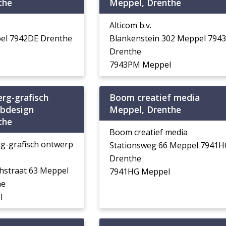
the
Meppel, Drenthe
Alticom b.v.
el 7942DE Drenthe
Blankenstein 302 Meppel 794
Drenthe
7943PM Meppel
rg-grafisch
Boom creatief media
bdesign
Meppel, Drenthe
the
Boom creatief media
g-grafisch ontwerp
Stationsweg 66 Meppel 7941H
Drenthe
chstraat 63 Meppel
7941HG Meppel
he
l