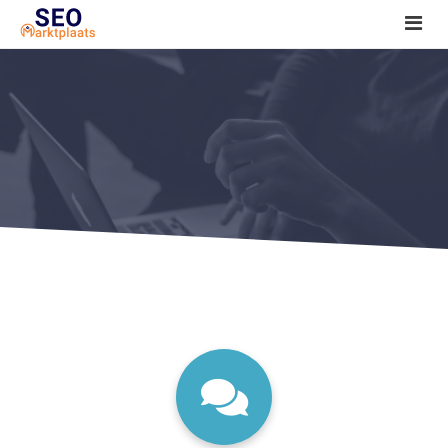
SEO tools reviews
Marketeer bij jou in de buurt?
Offerte
1. Seo voor beginners +
2. Onderzoeken +
3. Aan de slag! +