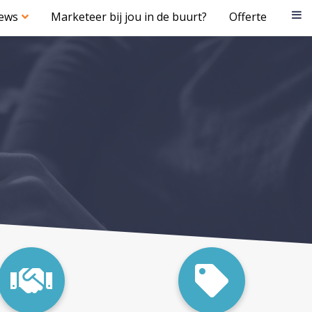
iews
Marketeer bij jou in de buurt?
Offerte