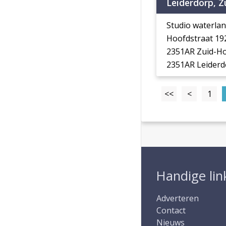
Leiderdorp, Z
Studio waterla
Hoofdstraat 19
2351AR Zuid-Ho
2351AR Leiderd
<<
<
1
Handige lin
Adverteren
Contact
Nieuws