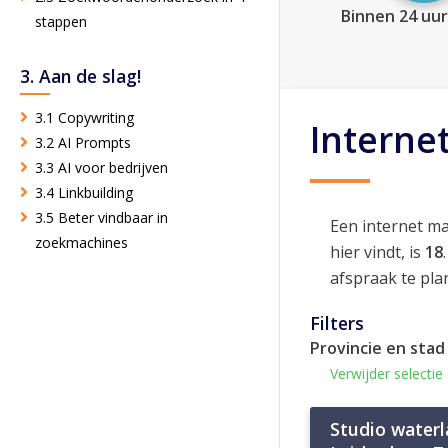
Binnen 24 uur
stappen
3. Aan de slag!
3.1 Copywriting
Interne
3.2 AI Prompts
3.3 AI voor bedrijven
3.4 Linkbuilding
3.5 Beter vindbaar in
Een internet m
zoekmachines
hier vindt, is
18
afspraak te pla
Filters
Provincie en stad
Verwijder selectie
Studio water