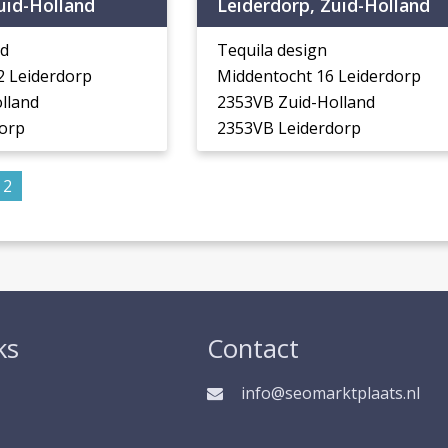
uid-Holland
Leiderdorp, Zuid-Holland
nd
Tequila design
2 Leiderdorp
Middentocht 16 Leiderdorp
lland
2353VB Zuid-Holland
orp
2353VB Leiderdorp
2
ks
Contact
info@seomarktplaats.nl