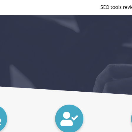
SEO tools rev