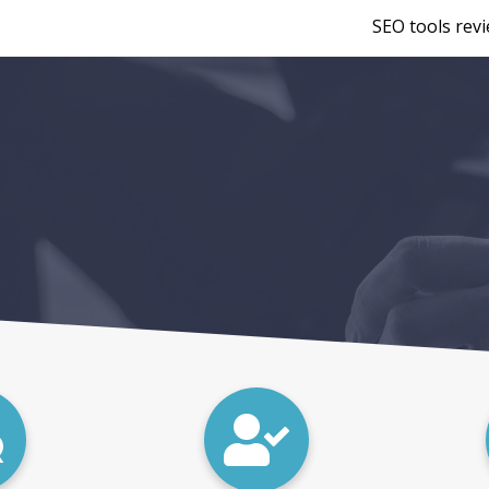
SEO tools rev