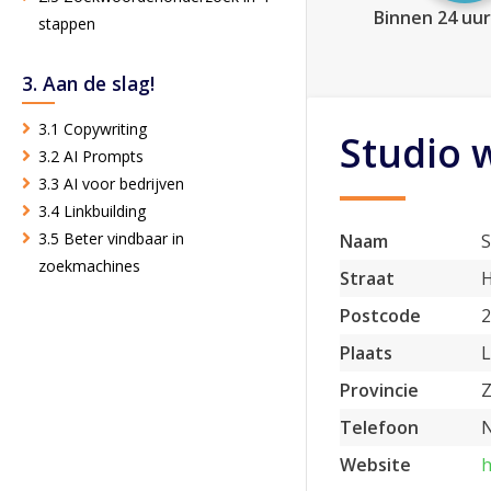
Binnen 24 uur
stappen
3. Aan de slag!
3.1 Copywriting
Studio 
3.2 AI Prompts
3.3 AI voor bedrijven
3.4 Linkbuilding
3.5 Beter vindbaar in
Naam
S
zoekmachines
Straat
H
Postcode
Plaats
L
Provincie
Z
Telefoon
N
Website
h