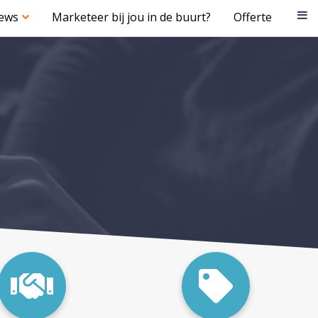
iews
Marketeer bij jou in de buurt?
Offerte