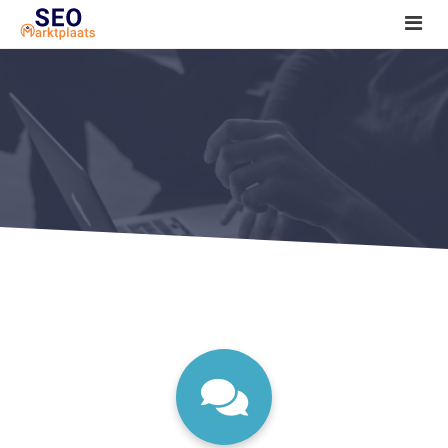
SEO tools reviews
Marketeer bij jou in de buurt?
Offerte
1. Seo voor beginners +
2. Onderzoeken +
3. Aan de slag! +