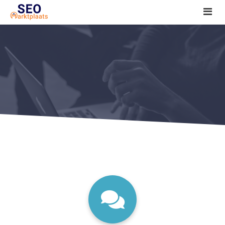
SEO tools reviews
Marketeer bij jou in de buurt?
Offerte
1. Seo voor beginners +
2. Onderzoeken +
3. Aan de slag! +